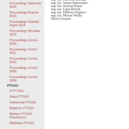
mgr inż. Janusz Kajrunajtys
Proceedings Nieborów
mgr inż. Andrzej Kania
2016
mgr inż. Ligia Mercik
mgr inż. Elżbieta Węglorz
Proceedings Kraków
mgr inż. Marian Wydra
2015
Maria Lempart
Proceedings Gdańsk -
Sopot 2014
Proceedings Wrocław
2013
Proceedings Ustroń
2012
Proceedings Ustroń
2011
Proceedings Ustroń
2010
Proceedings Ustroń
2009
Proceedings Ustroń
2008
PTGiGI
O PTGiGI
Statut PTGiGI
Deklaracja PTGiGI
Biuletyny PTGiGI
Biuletyn PTGiGI
Recenzenci
Biblioteka PTGiGI