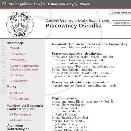
Strona główna
Utwórz
Ustawienia witryny
Pomoc
Ośrodek Geometrii i Grafiki Inżynierskiej
Pracownicy Ośrodka
Informacje
Kierownik Ośrodka Geometrii i Grafiki Inżynierskiej
dr inż. arch. Monika Sroka - Bizoń
OGiGI
Pracownicy naukowo - dydaktyczni
Konsultacje
dr inż. arch. Monika Sroka - Bizoń – adiunkt
Pracownicy
dr inż. arch. Ewa Terczyńska – adiunkt
dr inż. arch. Jolanta Tofil – adiunkt
System Zapewnienia
dr inż. Krzysztof Tytkowski – st. wykładowca
Jakości Kształcenia
dr inż. Piotr Dudzik - adiunkt
dr inż. Anita Pawlak - Jakubowska - adiunkt
Seminaria
mgr inż. arch. Piotr Polinceusz
- doktorant
Budownictwo
Pracownicy administracyjno - techniczni
mgr inż. Andrzej Jarocki - specjalista inż. - tech.
Kursy
AutoCAD
Współpracownicy
3D Studio Max
dr hab. inż. Anna Błach - prof. nzw. w Pol. Śl.
dr inż. Sławomir Bogacki
Konferencja Geometria
dr inż. Anna Bożek
Grafika Komputer
dr inż. Janina Głomb
24 Konferencja
dr Janina Poczęsna
dr inż. Stanisław Sulwiński
24 Conference
mgr inż. Danuta Bombik
mgr Herbert Ciepły
Archiwum
mgr inż. Janina Czarnecka
konferencyjne
mgr inż. Elżbieta Hawling