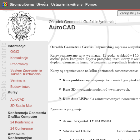
Strona główna
Utwórz
Ustawienia witryny
Pomoc
Ośrodek Geometrii i Grafiki Inżynierskiej
AutoCAD
Informacje:
Ośrodek Geometrii i Grafiki Inżynierskiej
zaprasza wszystk
OGiGI
Kursy realizowane są w wymiarze: 15 godz. wykładów i 15
Konsultacje
osoba
/ jeden komputer. Zajęcia prowadzą instruktorzy z w
dyplom
ukończeniu
kursu. W pewnych przypadkach istnieje 
Pracownicy
System Zapewnienia
Kursy są organizowane na kilku poziomach zaawansowania:
Jakości Kształcenia
Seminaria
Kurs podstawowy
obejmuje: tworzenie figur płaski
Budownictwo
Kurs 3D
: tworzenie modeli trójwymiarowych.
Kursy
Kurs AutoLISPa
: dla zainteresowanych tworzeniem
AutoCAD
3D Studio Max
Zgłoszenia przyjmują
:
Konferencja Geometria
Grafika Komputer
dr inż. Krzysztof TYT
24 Konferencja
24 Conference
Sekretariat OGiGI
Laboratorium Budownic
Archiwum
Konferencyjne