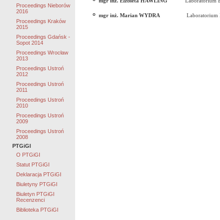
mgr inż. Elżbieta H
AWLING
Laboratorium Budo
Proceedings Nieborów
2016
mgr inż. Marian WYDRA
Laboratorium Budow
Proceedings Kraków
2015
Proceedings Gdańsk -
Sopot 2014
Proceedings Wrocław
2013
Proceedings Ustroń
2012
Proceedings Ustroń
2011
Proceedings Ustroń
2010
Proceedings Ustroń
2009
Proceedings Ustroń
2008
PTGiGI
O PTGiGI
Statut PTGiGI
Deklaracja PTGiGI
Biuletyny PTGiGI
Biuletyn PTGiGI
Recenzenci
Biblioteka PTGiGI