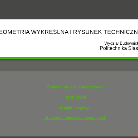
EOMETRIA WYKREŚLNA I RYSUNEK TECHNICZ
Wydział Budownic
Politechnika Ślą
Studenci studiów stacjonarnych
język polski
English language
Studenci studiów niestacjonarnych