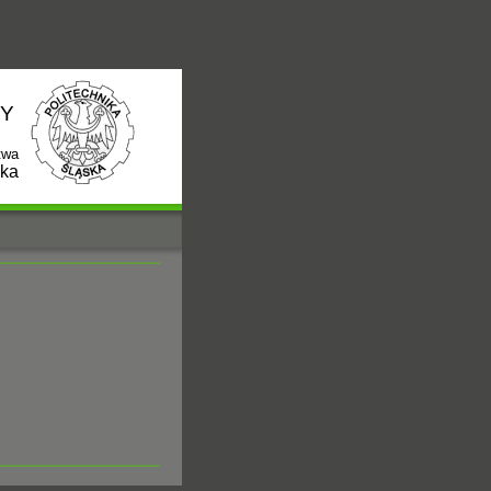
NY
twa
ska