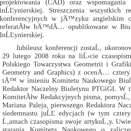
projektowania (CAD) oraz wspomagania 
inĹĽynierskiej. Streszczenia wszystkich 
konferencyjnych w jÄ™zyku angielskim o
referatĂłw bÄ™dÄ… opublikowane w Biulet
InĹĽynierskiej.
Jubileusz konferencji zostaĹ‚ ukor
29 lutego 2008 roku na liĹ›cie czasop
Polskiego Towarzystwa Geometrii i Grafiki
Geometry and Graphics) z ocenÄ…
czter
tÄ™ w imieniu Komitetu Naukowego Biule
Redaktor Naczelny Biuletynu PTGiGI. W te
KomitetĂłw Redakcyjnych pisma, pomysĹ‚ 
Mariana Paleja, pierwszego Redaktora Nacz
siedemnastu juĹĽ
edycjach (w tym cztery
Ĺ‚amach czasopisma swoje artykuĹ‚y. Uwie
starania Komitetu Naukowego o zalicz