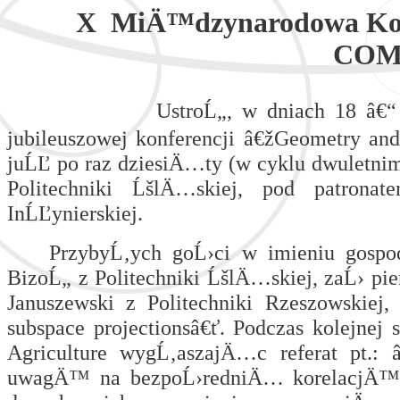
X MiÄ™dzynarodowa Ko
COM
UstroĹ„, w dniach 18 â€“
jubileuszowej konferencji â€žGeometry an
juĹĽ po raz dziesiÄ…ty (w cyklu dwuletnim
Politechniki ĹšlÄ…skiej, pod patrona
InĹĽynierskiej.
PrzybyĹ‚ych goĹ›ci w imieniu gospo
BizoĹ„ z Politechniki ĹšlÄ…skiej, zaĹ› 
Januszewski z Politechniki Rzeszowskiej, 
subspace projectionsâ€ť. Podczas kolejnej 
Agriculture wygĹ‚aszajÄ…c referat pt.: 
uwagÄ™ na bezpoĹ›redniÄ… korelacjÄ™ j