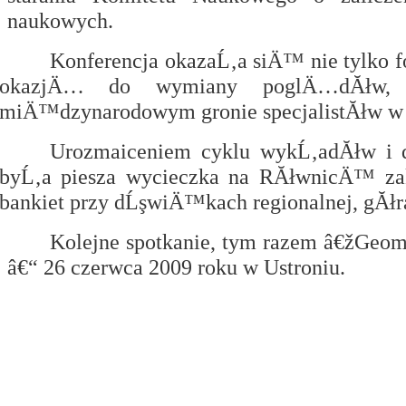
naukowych.
Konferencja okazaĹ‚a siÄ™ nie tylko fo
okazjÄ… do wymiany poglÄ…dĂłw, d
miÄ™dzynarodowym gronie specjalistĂłw w d
Urozmaiceniem cyklu wykĹ‚adĂłw i dy
byĹ‚a piesza wycieczka na RĂłwnicÄ™ zak
bankiet przy dĹşwiÄ™kach regionalnej, gĂłral
Kolejne spotkanie, tym razem â€žGeo
â€“ 26 czerwca 2009 roku w Ustroniu.