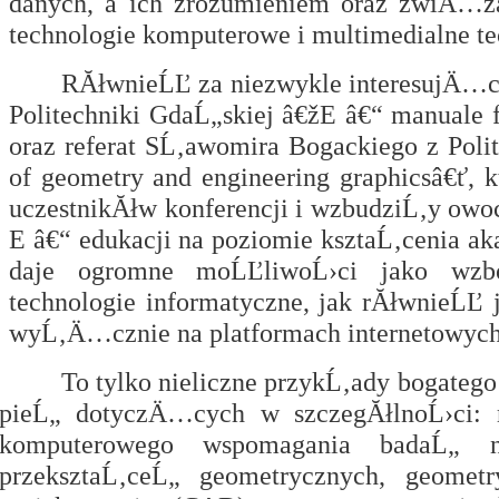
danych, a ich zrozumieniem oraz zwiÄ…
technologie komputerowe i multimedialne te
RĂłwnieĹĽ za niezwykle interesujÄ…c
Politechniki GdaĹ„skiej â€žE â€“ manuale f
oraz referat SĹ‚awomira Bogackiego z Poli
of geometry and engineering graphicsâ€ť,
uczestnikĂłw konferencji i wzbudziĹ‚y owo
E â€“ edukacji na poziomie ksztaĹ‚cenia a
daje ogromne moĹĽliwoĹ›ci jako wzbog
technologie informatyczne, jak rĂłwnieĹ
wyĹ‚Ä…cznie na platformach internetowych
To tylko nieliczne przykĹ‚ady bogate
pieĹ„ dotyczÄ…cych w szczegĂłlnoĹ›ci: 
komputerowego wspomagania badaĹ„ na
przeksztaĹ‚ceĹ„ geometrycznych, geome